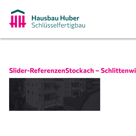
Zum
Inhalt
springen
Slider-ReferenzenStockach – Schlittenwi