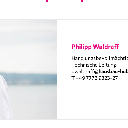
Philipp Waldraff
Handlungsbevollmächti
Technische Leitung
pwaldraff@
hausbau-hub
T
+49 7773 9323-27