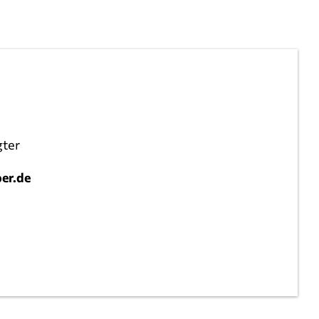
gter
er.de