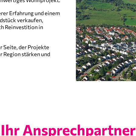
ochwertiges Wohnprojekt.
erer Erfahrung und einem
ndstück verkaufen,
h Reinvestition in
r Seite, der Projekte
er Region stärken und
Ihr Ansprechpartner