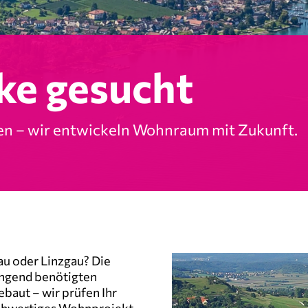
ke gesucht
en – wir entwickeln Wohnraum mit Zukunft.
u oder Linzgau? Die
ingend benötigten
baut – wir prüfen Ihr