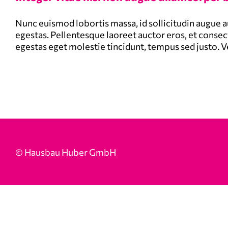
Nunc euismod lobortis massa, id sollicitudin augue a
egestas. Pellentesque laoreet auctor eros, et consect
egestas eget molestie tincidunt, tempus sed justo. Ve
© Hausbau Huber GmbH