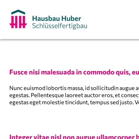
Zum
Inhalt
springen
Fusce nisi malesuada in commodo quis, eu
Nunc euismod lobortis massa, id sollicitudin augue a
egestas. Pellentesque laoreet auctor eros, et consect
egestas eget molestie tincidunt, tempus sed justo. Ve
Integer vitae nisl non augue ullamcorper 