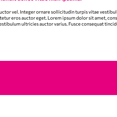
uctor vel. Integer ornare sollicitudin turpis vitae vesti
etur eros auctor eget. Lorem ipsum dolor sit amet, conse
stibulum ultricies auctor varius. Fusce consequat tincidun