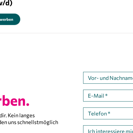
w/d)
ewerben
rben.
ir. Kein langes
den uns schnellstmöglich