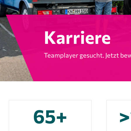
Karriere
Teamplayer gesucht. Jetzt be
65+
>